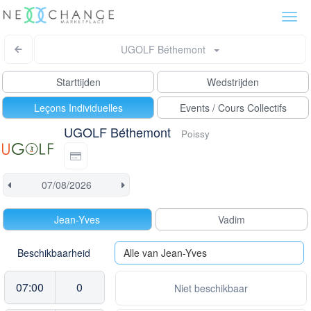
Togg
navi
UGOLF Béthemont
Starttijden
Wedstrijden
Leçons Individuelles
Events / Cours Collectifs
UGOLF Béthemont
Poissy
Jean-Yves
Vadim
Beschikbaarheid
Alle van Jean-Yves
07:00
0
Niet beschikbaar