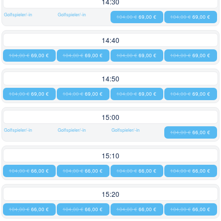
14:30
Golfspieler/-in
Golfspieler/-in
104,00 €
69,00 €
104,00 €
69,00 €
14:40
104,00 €
69,00 €
104,00 €
69,00 €
104,00 €
69,00 €
104,00 €
69,00 €
14:50
104,00 €
69,00 €
104,00 €
69,00 €
104,00 €
69,00 €
104,00 €
69,00 €
15:00
Golfspieler/-in
Golfspieler/-in
Golfspieler/-in
104,00 €
66,00 €
15:10
104,00 €
66,00 €
104,00 €
66,00 €
104,00 €
66,00 €
104,00 €
66,00 €
15:20
104,00 €
66,00 €
104,00 €
66,00 €
104,00 €
66,00 €
104,00 €
66,00 €