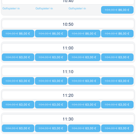
10:40
Golfspieler/-in
Golfspieler/-in
Golfspieler/-in
104,00 €
86,00 €
10:50
104,00 €
86,00 €
104,00 €
86,00 €
104,00 €
86,00 €
104,00 €
86,00 €
11:00
104,00 €
63,00 €
104,00 €
63,00 €
104,00 €
63,00 €
104,00 €
63,00 €
11:10
104,00 €
63,00 €
104,00 €
63,00 €
104,00 €
63,00 €
104,00 €
63,00 €
11:20
104,00 €
63,00 €
104,00 €
63,00 €
104,00 €
63,00 €
104,00 €
63,00 €
11:30
104,00 €
63,00 €
104,00 €
63,00 €
104,00 €
63,00 €
104,00 €
63,00 €