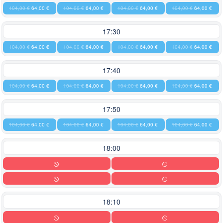
104,00 €
64,00 €
104,00 €
64,00 €
104,00 €
64,00 €
104,00 €
64,00 €
17:30
104,00 €
64,00 €
104,00 €
64,00 €
104,00 €
64,00 €
104,00 €
64,00 €
17:40
104,00 €
64,00 €
104,00 €
64,00 €
104,00 €
64,00 €
104,00 €
64,00 €
17:50
104,00 €
64,00 €
104,00 €
64,00 €
104,00 €
64,00 €
104,00 €
64,00 €
18:00
18:10