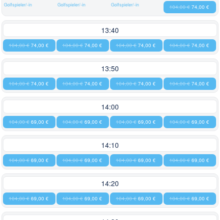
Golfspieler/-in
Golfspieler/-in
Golfspieler/-in
104,00 €
74,00 €
13:40
104,00 €
74,00 €
104,00 €
74,00 €
104,00 €
74,00 €
104,00 €
74,00 €
13:50
104,00 €
74,00 €
104,00 €
74,00 €
104,00 €
74,00 €
104,00 €
74,00 €
14:00
104,00 €
69,00 €
104,00 €
69,00 €
104,00 €
69,00 €
104,00 €
69,00 €
14:10
104,00 €
69,00 €
104,00 €
69,00 €
104,00 €
69,00 €
104,00 €
69,00 €
14:20
104,00 €
69,00 €
104,00 €
69,00 €
104,00 €
69,00 €
104,00 €
69,00 €