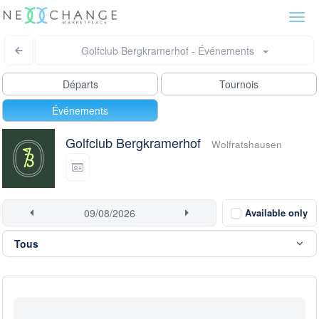
Togg
navi
Golfclub Bergkramerhof - Événements
Départs
Tournois
Événements
Golfclub Bergkramerhof
Wolfratshausen
Available only