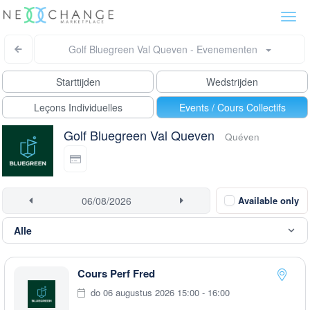
Togg
navi
Golf Bluegreen Val Queven - Evenementen
Starttijden
Wedstrijden
Leçons Individuelles
Events / Cours Collectifs
Golf Bluegreen Val Queven
Quéven
Available only
Cours Perf Fred
do 06 augustus 2026 15:00 - 16:00