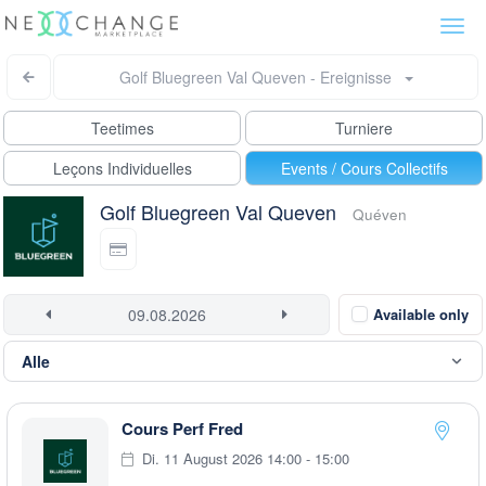
Togg
navi
Golf Bluegreen Val Queven - Ereignisse
Teetimes
Turniere
Leçons Individuelles
Events / Cours Collectifs
Golf Bluegreen Val Queven
Quéven
Available only
Cours Perf Fred
Di. 11 August 2026 14:00 - 15:00