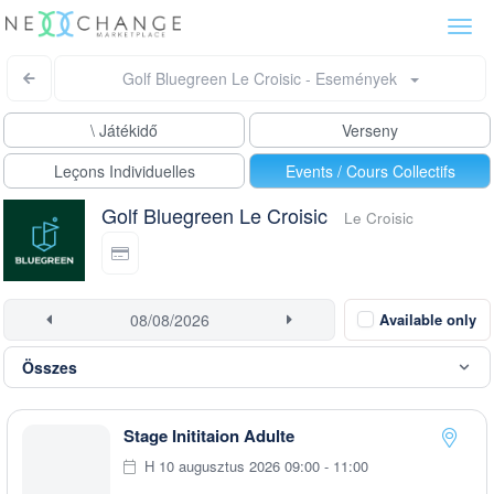
Togg
navi
Golf Bluegreen Le Croisic - Események
\ Játékidő
Verseny
Leçons Individuelles
Events / Cours Collectifs
Golf Bluegreen Le Croisic
Le Croisic
Available only
Stage Inititaion Adulte
H 10 augusztus 2026 09:00 - 11:00