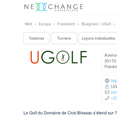
Welt
Europa
Frankreich
Bluegreen / UGolf
Teetimes
Turniere
Leçons Individuelles
Avenue
35170
Frankr
htt
UGO
con
+3
Le Golf du Domaine de Cicé-Blossac s’étend sur 72 