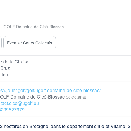
UGOLF Domaine de Cicé-Blossac
Events / Cours Collectifs
 de la Chaise
 Bruz
eich
ps://jouer.golf/golf/ugolf-domaine-de-cice-blossac/
LF Domaine de Cicé-Blossac
Sekretariat
tact.cice@ugolf.eu
3299527979
hectares en Bretagne, dans le département d’Ille-et-Vilaine (35