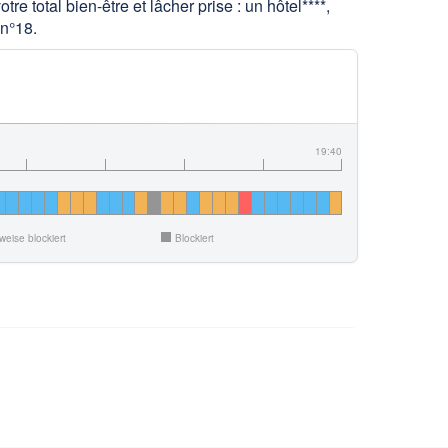
 total bien-être et lâcher prise : un hôtel****,
 n°18.
19:40
lweise blockiert
Blockiert