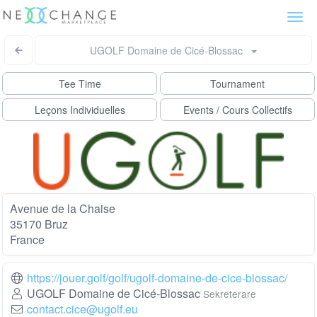
Togg
navi
UGOLF Domaine de Cicé-Blossac
Tee Time
Tournament
Leçons Individuelles
Events / Cours Collectifs
Avenue de la Chaise
35170 Bruz
France
https://jouer.golf/golf/ugolf-domaine-de-cice-blossac/
UGOLF Domaine de Cicé-Blossac
Sekreterare
contact.cice@ugolf.eu