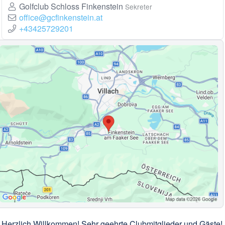
Golfclub Schloss Finkenstein
Sekreter
office@gcfinkenstein.at
+43425729201
Herzlich Willkommen! Sehr geehrte Clubmitglieder und Gäste!