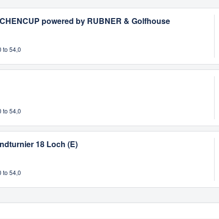
WOCHENCUP powered by RUBNER & Golfhouse
 to 54,0
 to 54,0
ndturnier 18 Loch (E)
 to 54,0