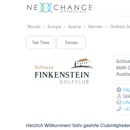
Mundo
Europa
Austria
Kärnten
Golfclub S
Tee Time
Torneo
Schlos
9585 G
Austri
htt
Gol
off
+4
Herzlich Willkommen! Sehr geehrte Clubmitglieder 