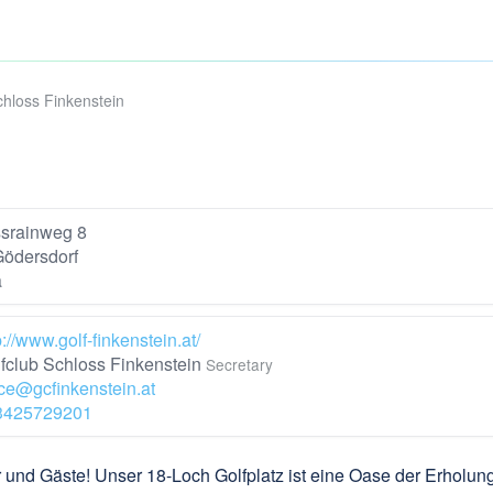
chloss Finkenstein
srainweg 8
ödersdorf
a
p://www.golf-finkenstein.at/
fclub Schloss Finkenstein
Secretary
ice@gcfinkenstein.at
3425729201
und Gäste! Unser 18-Loch Golfplatz ist eine Oase der Erholung 