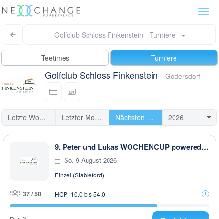
Togg
navi
Golfclub Schloss Finkenstein - Turniere
Teetimes
Turniere
Golfclub Schloss Finkenstein
Gödersdorf
Letzte Woche
Letzter Monat
Nächsten Turniere
9. Peter und Lukas WOCHENCUP powered by RUBNER & Golfhouse
So. 9 August 2026
Einzel (Stableford)
37 / 50
HCP -10,0 bis 54,0