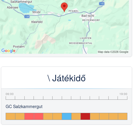
\ Játékidő
06:00
19:00
GC Salzkammergut