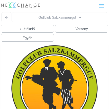
Togg
navi
Golfclub Salzkammergut
\ Játékidő
Verseny
Egyéb