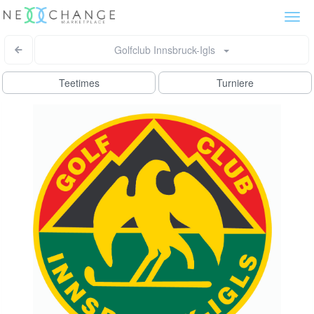
Togg
navi
Golfclub Innsbruck-Igls
Teetimes
Turniere