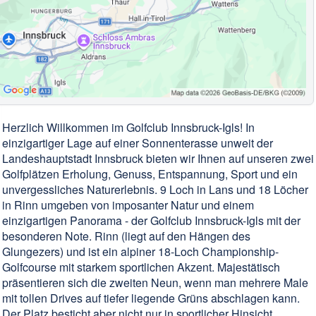
Herzlich Willkommen im Golfclub Innsbruck-Igls! In
einzigartiger Lage auf einer Sonnenterasse unweit der
Landeshauptstadt Innsbruck bieten wir Ihnen auf unseren zwei
Golfplätzen Erholung, Genuss, Entspannung, Sport und ein
unvergessliches Naturerlebnis. 9 Loch in Lans und 18 Löcher
in Rinn umgeben von imposanter Natur und einem
einzigartigen Panorama - der Golfclub Innsbruck-Igls mit der
besonderen Note. Rinn (liegt auf den Hängen des
Glungezers) und ist ein alpiner 18-Loch Championship-
Golfcourse mit starkem sportlichen Akzent. Majestätisch
präsentieren sich die zweiten Neun, wenn man mehrere Male
mit tollen Drives auf tiefer liegende Grüns abschlagen kann.
Der Platz besticht aber nicht nur in sportlicher Hinsicht,