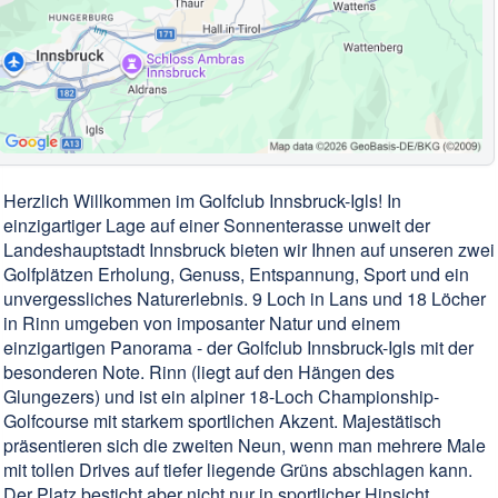
Herzlich Willkommen im Golfclub Innsbruck-Igls! In
einzigartiger Lage auf einer Sonnenterasse unweit der
Landeshauptstadt Innsbruck bieten wir Ihnen auf unseren zwei
Golfplätzen Erholung, Genuss, Entspannung, Sport und ein
unvergessliches Naturerlebnis. 9 Loch in Lans und 18 Löcher
in Rinn umgeben von imposanter Natur und einem
einzigartigen Panorama - der Golfclub Innsbruck-Igls mit der
besonderen Note. Rinn (liegt auf den Hängen des
Glungezers) und ist ein alpiner 18-Loch Championship-
Golfcourse mit starkem sportlichen Akzent. Majestätisch
präsentieren sich die zweiten Neun, wenn man mehrere Male
mit tollen Drives auf tiefer liegende Grüns abschlagen kann.
Der Platz besticht aber nicht nur in sportlicher Hinsicht,