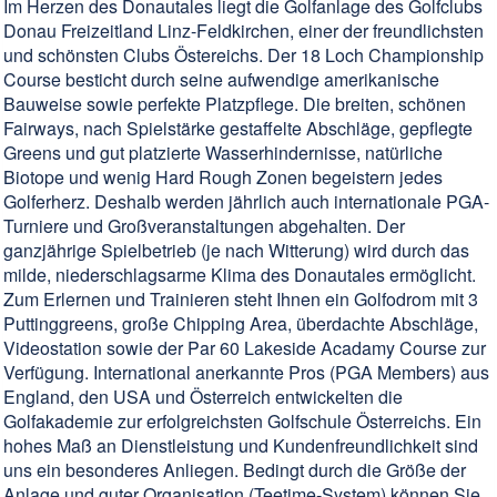
Im Herzen des Donautales liegt die Golfanlage des Golfclubs
Donau Freizeitland Linz-Feldkirchen, einer der freundlichsten
und schönsten Clubs Östereichs. Der 18 Loch Championship
Course besticht durch seine aufwendige amerikanische
Bauweise sowie perfekte Platzpflege. Die breiten, schönen
Fairways, nach Spielstärke gestaffelte Abschläge, gepflegte
Greens und gut platzierte Wasserhindernisse, natürliche
Biotope und wenig Hard Rough Zonen begeistern jedes
Golferherz. Deshalb werden jährlich auch internationale PGA-
Turniere und Großveranstaltungen abgehalten. Der
ganzjährige Spielbetrieb (je nach Witterung) wird durch das
milde, niederschlagsarme Klima des Donautales ermöglicht.
Zum Erlernen und Trainieren steht Ihnen ein Golfodrom mit 3
Puttinggreens, große Chipping Area, überdachte Abschläge,
Videostation sowie der Par 60 Lakeside Acadamy Course zur
Verfügung. International anerkannte Pros (PGA Members) aus
England, den USA und Österreich entwickelten die
Golfakademie zur erfolgreichsten Golfschule Österreichs. Ein
hohes Maß an Dienstleistung und Kundenfreundlichkeit sind
uns ein besonderes Anliegen. Bedingt durch die Größe der
Anlage und guter Organisation (Teetime-System) können Sie