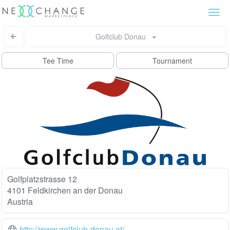
Togg
navi
Golfclub Donau
Tee Time
Tournament
Golfplatzstrasse 12
4101 Feldkirchen an der Donau
Austria
http://www.golfclub-donau.at/