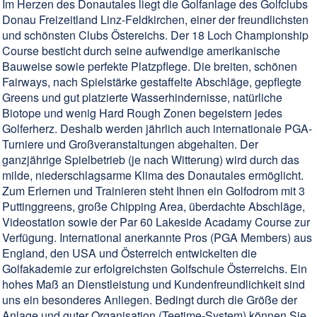
Im Herzen des Donautales liegt die Golfanlage des Golfclubs
Donau Freizeitland Linz-Feldkirchen, einer der freundlichsten
und schönsten Clubs Östereichs. Der 18 Loch Championship
Course besticht durch seine aufwendige amerikanische
Bauweise sowie perfekte Platzpflege. Die breiten, schönen
Fairways, nach Spielstärke gestaffelte Abschläge, gepflegte
Greens und gut platzierte Wasserhindernisse, natürliche
Biotope und wenig Hard Rough Zonen begeistern jedes
Golferherz. Deshalb werden jährlich auch internationale PGA-
Turniere und Großveranstaltungen abgehalten. Der
ganzjährige Spielbetrieb (je nach Witterung) wird durch das
milde, niederschlagsarme Klima des Donautales ermöglicht.
Zum Erlernen und Trainieren steht Ihnen ein Golfodrom mit 3
Puttinggreens, große Chipping Area, überdachte Abschläge,
Videostation sowie der Par 60 Lakeside Acadamy Course zur
Verfügung. International anerkannte Pros (PGA Members) aus
England, den USA und Österreich entwickelten die
Golfakademie zur erfolgreichsten Golfschule Österreichs. Ein
hohes Maß an Dienstleistung und Kundenfreundlichkeit sind
uns ein besonderes Anliegen. Bedingt durch die Größe der
Anlage und guter Organisation (Teetime-System) können Sie