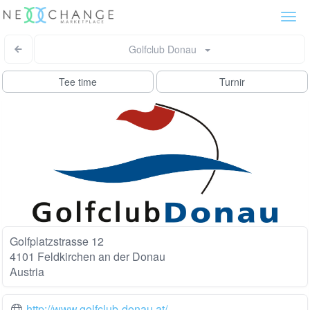
Togg
navi
Golfclub Donau
Tee time
Turnir
Golfplatzstrasse 12
4101 Feldkirchen an der Donau
Austria
http://www.golfclub-donau.at/