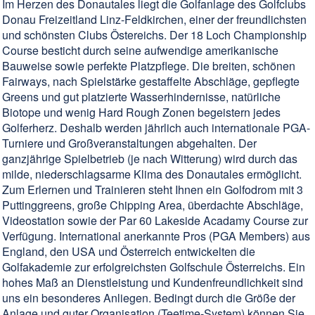
Im Herzen des Donautales liegt die Golfanlage des Golfclubs
Donau Freizeitland Linz-Feldkirchen, einer der freundlichsten
und schönsten Clubs Östereichs. Der 18 Loch Championship
Course besticht durch seine aufwendige amerikanische
Bauweise sowie perfekte Platzpflege. Die breiten, schönen
Fairways, nach Spielstärke gestaffelte Abschläge, gepflegte
Greens und gut platzierte Wasserhindernisse, natürliche
Biotope und wenig Hard Rough Zonen begeistern jedes
Golferherz. Deshalb werden jährlich auch internationale PGA-
Turniere und Großveranstaltungen abgehalten. Der
ganzjährige Spielbetrieb (je nach Witterung) wird durch das
milde, niederschlagsarme Klima des Donautales ermöglicht.
Zum Erlernen und Trainieren steht Ihnen ein Golfodrom mit 3
Puttinggreens, große Chipping Area, überdachte Abschläge,
Videostation sowie der Par 60 Lakeside Acadamy Course zur
Verfügung. International anerkannte Pros (PGA Members) aus
England, den USA und Österreich entwickelten die
Golfakademie zur erfolgreichsten Golfschule Österreichs. Ein
hohes Maß an Dienstleistung und Kundenfreundlichkeit sind
uns ein besonderes Anliegen. Bedingt durch die Größe der
Anlage und guter Organisation (Teetime-System) können Sie