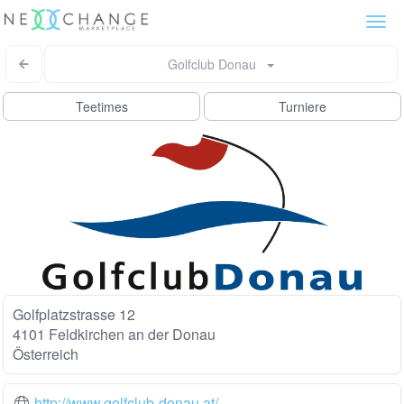
Togg
navi
Golfclub Donau
Teetimes
Turniere
Golfplatzstrasse 12
4101 Feldkirchen an der Donau
Österreich
http://www.golfclub-donau.at/