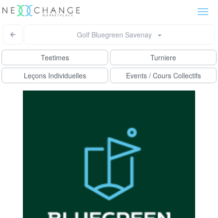
Togg
navi
Golf Bluegreen Savenay
Teetimes
Turniere
Leçons Individuelles
Events / Cours Collectifs