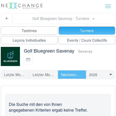
Togg
navi
Golf Bluegreen Savenay - Turniere
Teetimes
Turniere
Leçons Individuelles
Events / Cours Collectifs
Golf Bluegreen Savenay
Savenay
Letzte Woche
Letzter Monat
Nächsten Turniere
Die Suche mit den von Ihnen
angegebenen Kriterien ergab keine Treffer.