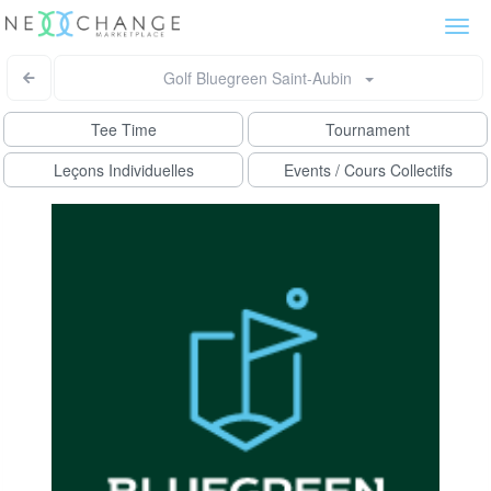
Togg
navi
Golf Bluegreen Saint-Aubin
Tee Time
Tournament
Leçons Individuelles
Events / Cours Collectifs