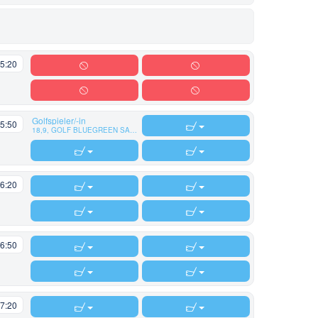
5:20
Golfspieler/-in
5:50
18,9, GOLF BLUEGREEN SAINT AUBIN
6:20
6:50
7:20