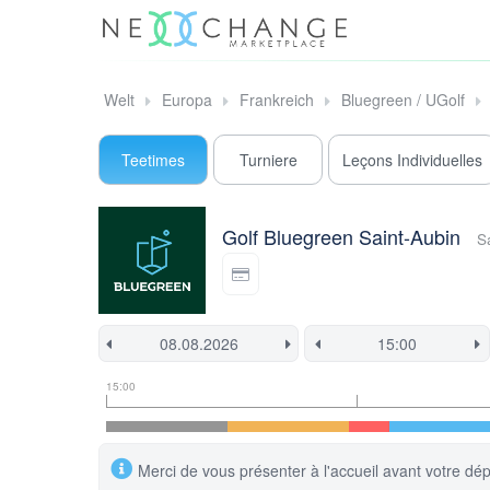
Welt
Europa
Frankreich
Bluegreen / UGolf
Teetimes
Turniere
Leçons Individuelles
Golf Bluegreen Saint-Aubin
S
Informationen
Flight
Diese
15:00
zu
Informationen
Startzeit
Startzeiten
ist
derzeit
gesperrt.
Merci de vous présenter à l'accueil avant votre dép