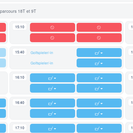
 parcours 18T et 9T
15:10
1
15:40
1
Golfspieler/-in
Golfspieler/-in
16:10
1
16:40
1
17:10
1