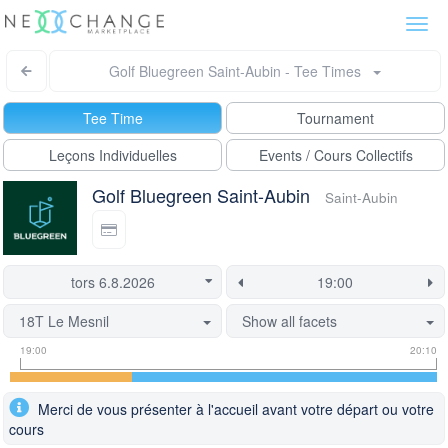
Togg
navi
Golf Bluegreen Saint-Aubin - Tee Times
Tee Time
Tournament
Leçons Individuelles
Events / Cours Collectifs
Golf Bluegreen Saint-Aubin
Saint-Aubin
18T Le Mesnil
Show all facets
Tee
Flight
This
19:00
20:10
time
slot
start
information
information
time
Merci de vous présenter à l'accueil avant votre départ ou votre
is
cours
currently