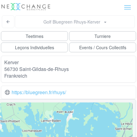
Togg
navi
Golf Bluegreen Rhuys-Kerver
Teetimes
Turniere
Leçons Individuelles
Events / Cours Collectifs
Kerver
56730 Saint-Gildas-de-Rhuys
Frankreich
https://bluegreen.fr/rhuys/