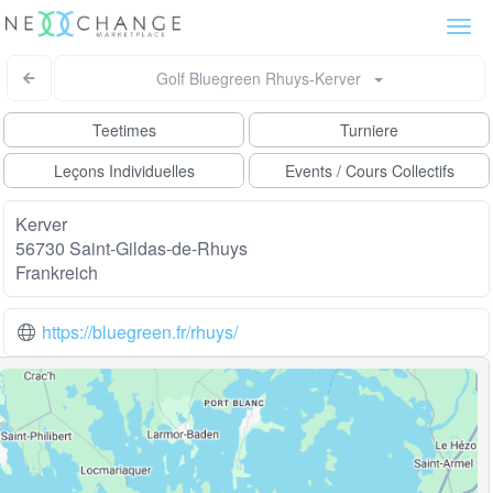
Togg
navi
Golf Bluegreen Rhuys-Kerver
Teetimes
Turniere
Leçons Individuelles
Events / Cours Collectifs
Kerver
56730 Saint-Gildas-de-Rhuys
Frankreich
https://bluegreen.fr/rhuys/