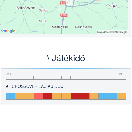
\ Játékidő
06:00
19:00
9T CROSSOVER LAC AU DUC