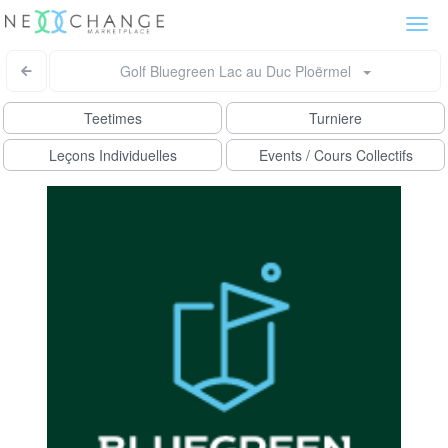
Togg
navi
Golf Bluegreen Lac au Duc Ploërmel
Teetimes
Turniere
Leçons Individuelles
Events / Cours Collectifs