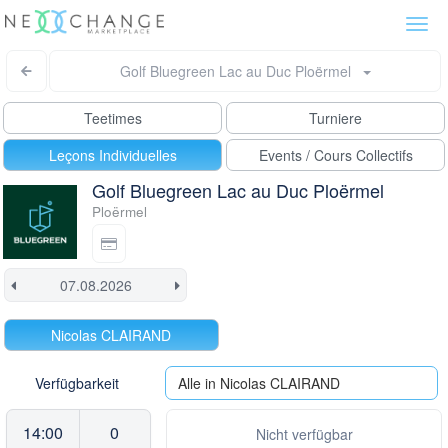
Togg
navi
Golf Bluegreen Lac au Duc Ploërmel
Teetimes
Turniere
Leçons Individuelles
Events / Cours Collectifs
Golf Bluegreen Lac au Duc Ploërmel
Ploërmel
Nicolas CLAIRAND
Verfügbarkeit
Alle in Nicolas CLAIRAND
14:00
0
Nicht verfügbar