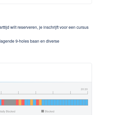
rttijd wilt reserveren, je inschrijft voor een cursus
itdagende 9-holes baan en diverse
20:20
tially Blocked
Blocked