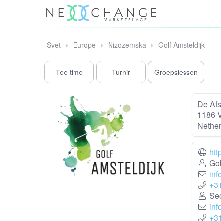
Svet
Europe
Nizozemska
Golf Amsteldijk
Tee time
Turnir
Groepslessen
De Afs
1186 
Nether
htt
Gol
inf
+3
Sec
inf
+3