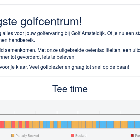
gste golfcentrum!
 alles voor jouw golfervaring bij Golf Amsteldijk. Of je nu een sta
nnen handbereik.
heid samenkomen. Met onze uitgebreide oefenfaciliteiten, een u
nner tot gevorderd, iets te beleven.
oor je klaar. Veel golfplezier en graag tot snel op de baan!
Tee time
Partially Booked
Booked
Par