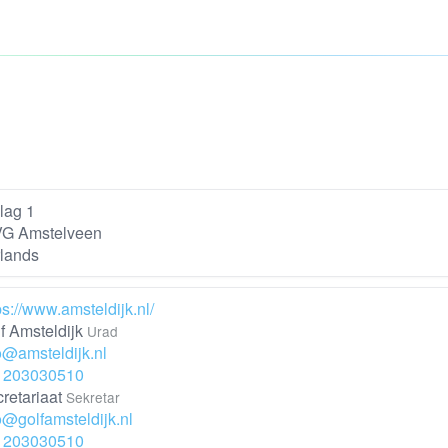
lag 1
VG Amstelveen
lands
ps://www.amsteldijk.nl/
f Amsteldijk
Urad
o@amsteldijk.nl
1203030510
retariaat
Sekretar
o@golfamsteldijk.nl
1203030510