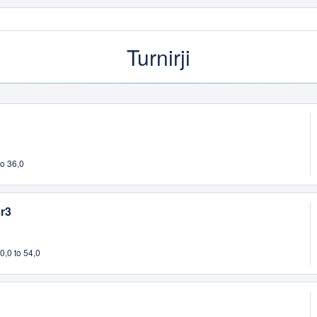
Turnirji
o 36,0
ar3
,0 to 54,0