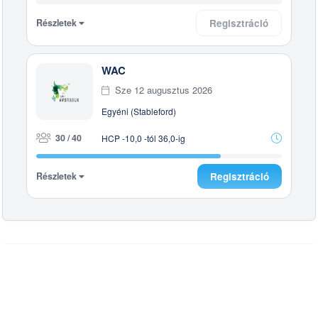
Részletek
Regisztráció
WAC
Sze 12 augusztus 2026
Egyéni (Stableford)
30 / 40
HCP -10,0 -tól 36,0-ig
Részletek
Regisztráció