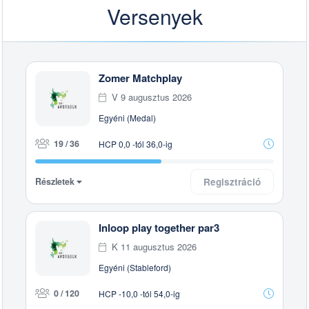
Versenyek
Zomer Matchplay
V 9 augusztus 2026
Egyéni (Medal)
19 / 36
HCP 0,0 -tól 36,0-ig
Részletek
Regisztráció
Inloop play together par3
K 11 augusztus 2026
Egyéni (Stableford)
0 / 120
HCP -10,0 -tól 54,0-ig