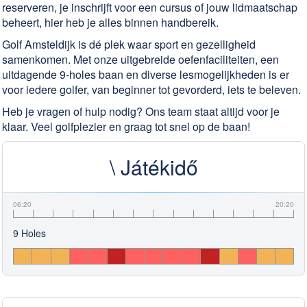
reserveren, je inschrijft voor een cursus of jouw lidmaatschap
beheert, hier heb je alles binnen handbereik.
Golf Amsteldijk is dé plek waar sport en gezelligheid
samenkomen. Met onze uitgebreide oefenfaciliteiten, een
uitdagende 9-holes baan en diverse lesmogelijkheden is er
voor iedere golfer, van beginner tot gevorderd, iets te beleven.
Heb je vragen of hulp nodig? Ons team staat altijd voor je
klaar. Veel golfplezier en graag tot snel op de baan!
\ Játékidő
06:20
20:20
9 Holes