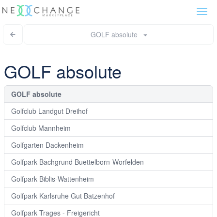
Togg
navi
GOLF absolute
GOLF absolute
GOLF absolute
Golfclub Landgut Dreihof
Golfclub Mannheim
Golfgarten Dackenheim
Golfpark Bachgrund Buettelborn-Worfelden
Golfpark Biblis-Wattenheim
Golfpark Karlsruhe Gut Batzenhof
Golfpark Trages - Freigericht