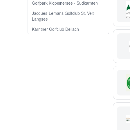
Golfpark Klopeinersee - Südkärnten
Jacques-Lemans Golfclub St. Veit-
Längsee
Kärntner Golfclub Dellach