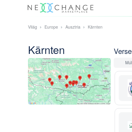
Világ
Europe
Ausztria
Kärnten
Kärnten
Verse
Múl