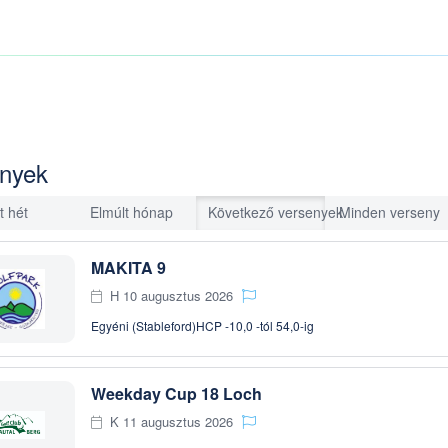
nyek
t hét
Elmúlt hónap
Következő versenyek
Minden verseny
MAKITA 9
H 10 augusztus 2026
Egyéni (Stableford)
HCP -10,0 -tól 54,0-ig
Weekday Cup 18 Loch
K 11 augusztus 2026