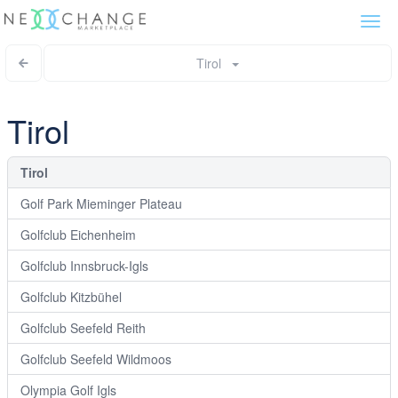
Togg
navi
Tirol
Tirol
Tirol
Golf Park Mieminger Plateau
Golfclub Eichenheim
Golfclub Innsbruck-Igls
Golfclub Kitzbühel
Golfclub Seefeld Reith
Golfclub Seefeld Wildmoos
Olympia Golf Igls