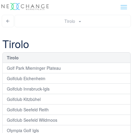
Togg
navi
Tirolo
Tirolo
Tirolo
Golf Park Mieminger Plateau
Golfclub Eichenheim
Golfclub Innsbruck-Igls
Golfclub Kitzbühel
Golfclub Seefeld Reith
Golfclub Seefeld Wildmoos
Olympia Golf Igls