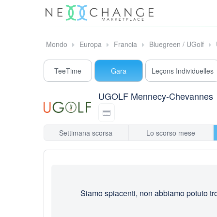
Mondo
Europa
Francia
Bluegreen / UGolf
TeeTime
Gara
Leçons Individuelles
UGOLF Mennecy-Chevannes
Settimana scorsa
Lo scorso mese
Siamo spiacenti, non abbiamo potuto trov