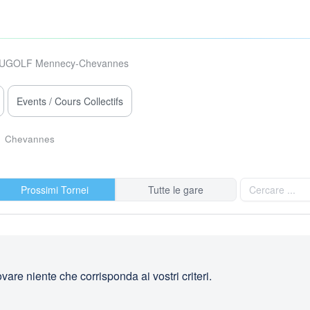
UGOLF Mennecy-Chevannes
Events / Cours Collectifs
Chevannes
Prossimi Tornei
Tutte le gare
are niente che corrisponda ai vostri criteri.