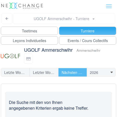
Togg
navi
UGOLF Ammerschwihr - Turniere
Teetimes
Turniere
Leçons Individuelles
Events / Cours Collectifs
UGOLF Ammerschwihr
Ammerschwihr
Letzte Woche
Letzter Monat
Nächsten Turniere
Die Suche mit den von Ihnen
angegebenen Kriterien ergab keine Treffer.