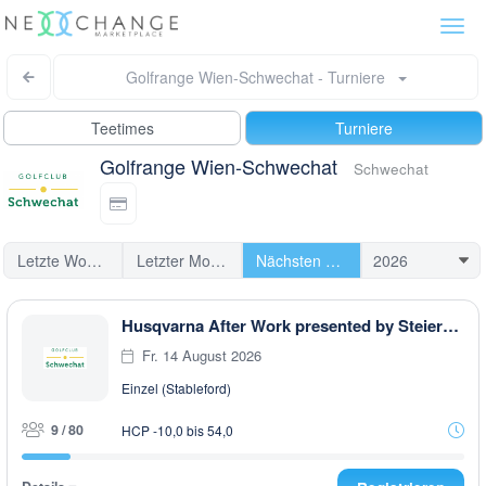
Togg
navi
Golfrange Wien-Schwechat - Turniere
Teetimes
Turniere
Golfrange Wien-Schwechat
Schwechat
Letzte Woche
Letzter Monat
Nächsten Turniere
Husqvarna After Work presented by Steiermark GOLF CARD
Fr. 14 August 2026
Einzel (Stableford)
9 / 80
HCP -10,0 bis 54,0