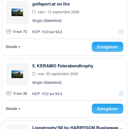
golfsport.at on fire
sam. 12 septembre 2026
Single (Stableford)
0 sur 72
HCP -10,0 sur 54,0
Détails
Enregistrer
5. KERAMO Feierabendtrophy
mer. 23 septembre 2026
Single (Stableford)
0 sur 36
HCP -10,0 sur 54,0
Détails
Enregistrer
Lionstrophy*60 by HARRYSON Businesswear