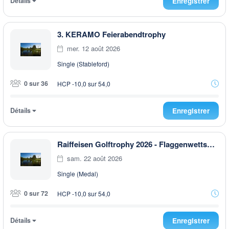
Détails
Enregistrer
3. KERAMO Feierabendtrophy
mer. 12 août 2026
Single (Stableford)
0 sur 36
HCP -10,0 sur 54,0
Détails
Enregistrer
Raiffeisen Golftrophy 2026 - Flaggenwettspiel
sam. 22 août 2026
Single (Medal)
0 sur 72
HCP -10,0 sur 54,0
Détails
Enregistrer