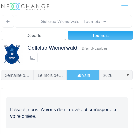
Togg
navi
Golfclub Wienerwald - Tournois
Départs
Tournois
Golfclub Wienerwald
Brand/Laaben
Semaine dernière
Le mois dernier
Suivant
Désolé, nous n'avons rien trouvé qui correspond à
votre critère.