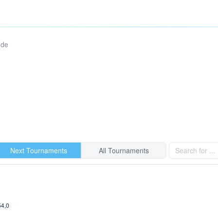
ude
Next Tournaments
All Tournaments
54,0