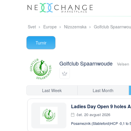
Svet
Europe
Nizozemska
Golfclub Spaarnwo
Turnir
Golfclub Spaarnwoude
Velsen
Last Week
Last Month
Ladies Day Open 9 holes A
čet. 20 avgust 2026
Posameznik (Stableford)
HCP -0,1 to 