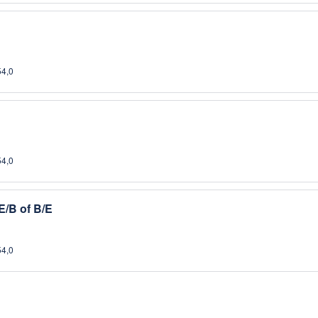
54,0
54,0
E/B of B/E
54,0