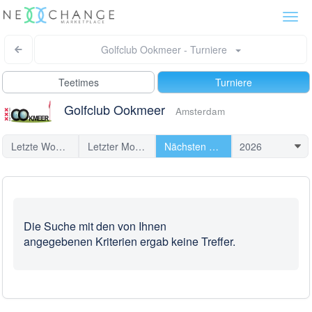
Togg
navi
Golfclub Ookmeer - Turniere
Teetimes
Turniere
Golfclub Ookmeer
Amsterdam
Letzte Woche
Letzter Monat
Nächsten Turniere
Die Suche mit den von Ihnen
angegebenen Kriterien ergab keine Treffer.