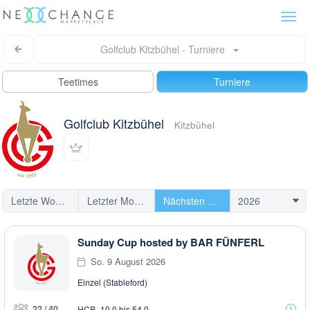
Togg
navi
Golfclub Kitzbühel - Turniere
Teetimes
Turniere
Golfclub Kitzbühel
Kitzbühel
Letzte Woche
Letzter Monat
Nächsten Turniere
Sunday Cup hosted by BAR FÜNFERL
So. 9 August 2026
Einzel (Stableford)
22 / 40
HCP -10,0 bis 54,0