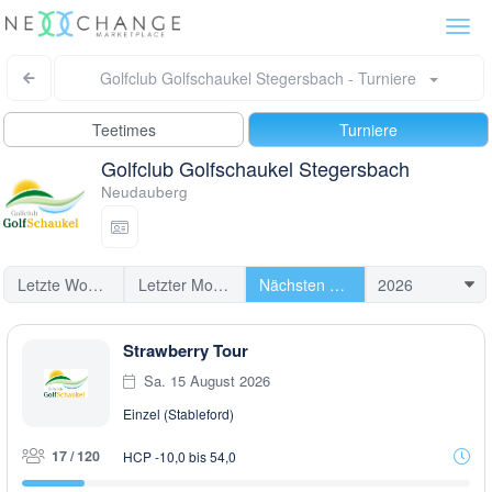
Togg
navi
Golfclub Golfschaukel Stegersbach - Turniere
Teetimes
Turniere
Golfclub Golfschaukel Stegersbach
Neudauberg
Letzte Woche
Letzter Monat
Nächsten Turniere
Strawberry Tour
Sa. 15 August 2026
Einzel (Stableford)
17 / 120
HCP -10,0 bis 54,0