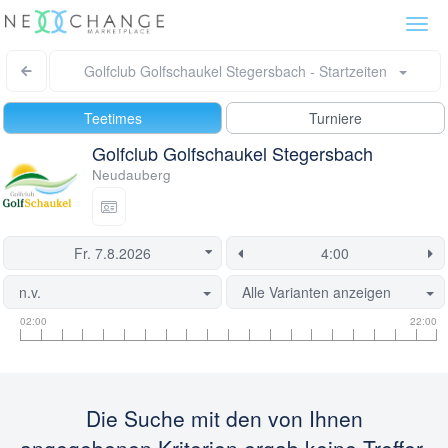
Togg
navi
Golfclub Golfschaukel Stegersbach - Startzeiten
Teetimes
Turniere
Golfclub Golfschaukel Stegersbach
Neudauberg
n.v.
Alle Varianten anzeigen
Informationen
Flight
Diese
02:00
22:00
zu
Informationen
Startzeit
Startzeiten
ist
derzeit
gesperrt.
Die Suche mit den von Ihnen