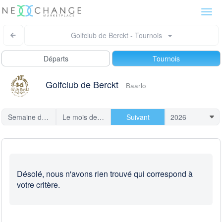
Togg
navi
Golfclub de Berckt - Tournois
Départs
Tournois
Golfclub de Berckt
Baarlo
Semaine dernière
Le mois dernier
Suivant
Désolé, nous n'avons rien trouvé qui correspond à
votre critère.