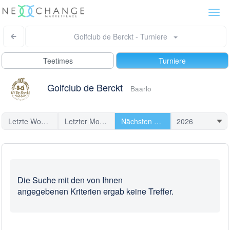
Togg
navi
Golfclub de Berckt - Turniere
Teetimes
Turniere
Golfclub de Berckt
Baarlo
Letzte Woche
Letzter Monat
Nächsten Turniere
Die Suche mit den von Ihnen
angegebenen Kriterien ergab keine Treffer.