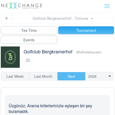
Togg
navi
Golfclub Bergkramerhof - Turnuva
Tee Time
Tournament
Events
Golfclub Bergkramerhof
Wolfratshausen
Last Week
Last Month
Next
Üzgünüz, Arama kriterlerinizle eşleşen bir şey
bulamadık.