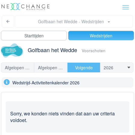
Togg
navi
Golfbaan het Wedde - Wedstrijden
Starttijden
Wedstrijden
Golfbaan het Wedde
Voorschoten
Afgelopen 7 dagen
Afgelopen 30 dagen
Volgende
Wedstrijd-Activiteitenkalender 2026
Sorry, we konden niets vinden dat aan uw criteria
voldoet.