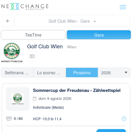
Togg
navi
Golf Club Wien - Gare
TeeTime
Gara
Golf Club Wien
Wien
Settimana scorsa
Lo scorso mese
Prossimo
Sommercup der Freudenau - Zählwettspiel
dom 9 agosto 2026
Individuale (Medal)
0 / 80
HCP -10,0 to 11,4