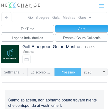
Togg
navi
Golf Bluegreen Gujan-Mestras - Gare
TeeTime
Gara
Leçons Individuelles
Events / Cours Collectifs
Golf Bluegreen Gujan-Mestras
Gujan-
Mestras
Settimana scorsa
Lo scorso mese
Prossimo
Siamo spiacenti, non abbiamo potuto trovare niente
che corrisponda ai vostri criteri.