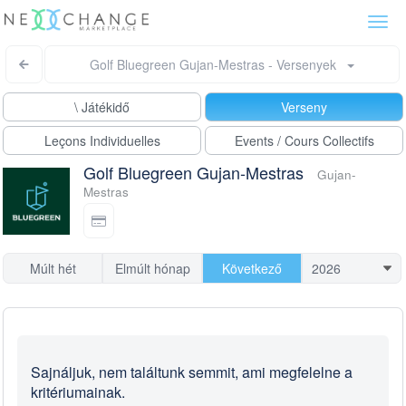
Togg
navi
Golf Bluegreen Gujan-Mestras - Versenyek
\ Játékidő
Verseny
Leçons Individuelles
Events / Cours Collectifs
Golf Bluegreen Gujan-Mestras
Gujan-
Mestras
Múlt hét
Elmúlt hónap
Következő
Sajnáljuk, nem találtunk semmit, ami megfelelne a
kritériumainak.